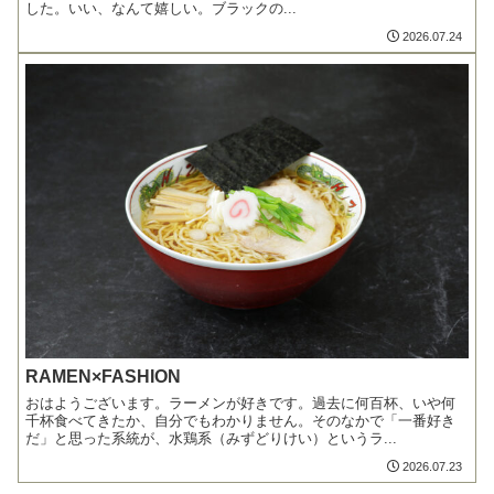
した。いい、なんて嬉しい。ブラックの...
2026.07.24
RAMEN×FASHION
おはようございます。ラーメンが好きです。過去に何百杯、いや何
千杯食べてきたか、自分でもわかりません。そのなかで「一番好き
だ」と思った系統が、水鶏系（みずどりけい）というラ...
2026.07.23