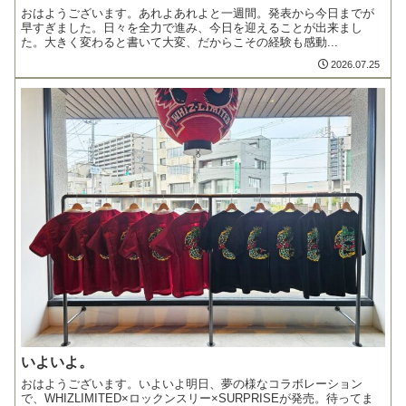
おはようございます。あれよあれよと一週間。発表から今日までが
早すぎました。日々を全力で進み、今日を迎えることが出来まし
た。大きく変わると書いて大変、だからこその経験も感動...
2026.07.25
いよいよ。
おはようございます。いよいよ明日、夢の様なコラボレーション
で、WHIZLIMITED×ロックンスリー×SURPRISEが発売。待ってま