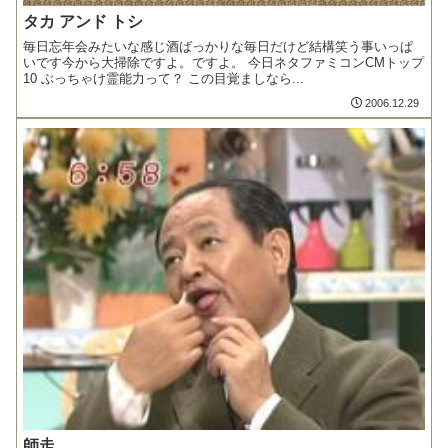
タカ アンド トシ
毎日忘年会みたいな感じ酒ばっかりな毎日だけど結構笑う事いっぱ
いです今から大掃除ですよ。ですよ。 今日ネタファミコンCMトップ
10 ぶっちゃけ霊能力って？ この目覚ましなら...
2006.12.29
師走