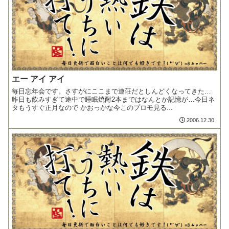
エー アイ アイ
毎日忘年会です。さすがにここまで連荘だとしんどくなってきた…
昨日も飲みすぎて途中で睡眠焼酎2本まではなんとか記憶が…今日ネ
タもうすぐ正月なので かおっかな今このプロモ見る...
2006.12.30