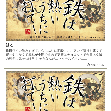
はと
昨日ワイン飲みすぎて、久しぶりに泥酔、、、アンド気持ち悪くて
寝れやしなくて疲れが全開ですので更新はチョロットで今日ネタ嘘
の科学に気をつけろ！ そうなんだ…マイナスイオン…...
2006.12.25