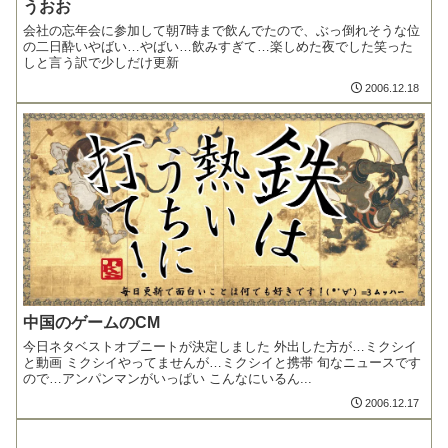
うおお
会社の忘年会に参加して朝7時まで飲んでたので、ぶっ倒れそうな位
の二日酔いやばい…やばい…飲みすぎて…楽しめた夜でした笑った
しと言う訳で少しだけ更新
2006.12.18
中国のゲームのCM
今日ネタベストオブニートが決定しました 外出した方が…ミクシイ
と動画 ミクシイやってませんが…ミクシイと携帯 旬なニュースです
ので…アンパンマンがいっぱい こんなにいるん...
2006.12.17