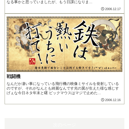
なる事かと思っていましたが、もう日課になりま...
2006.12.17
戦闘機
なんだか凄い事になっている飛行機の映像ミサイルを発射している
のですが、それがなんとも綺麗なんです光の翼が生えた様な感じす
げぇな今日ネタ年末と曙 ビックマウスはマジで止めた...
2006.12.16
次のページ