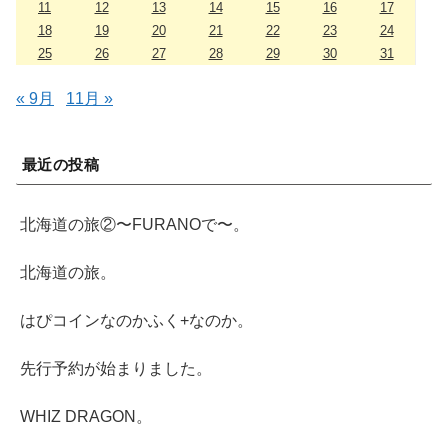
11
12
13
14
15
16
17
18
19
20
21
22
23
24
25
26
27
28
29
30
31
« 9月
11月 »
最近の投稿
北海道の旅②〜FURANOで〜。
北海道の旅。
はぴコインなのかふく+なのか。
先行予約が始まりました。
WHIZ DRAGON。