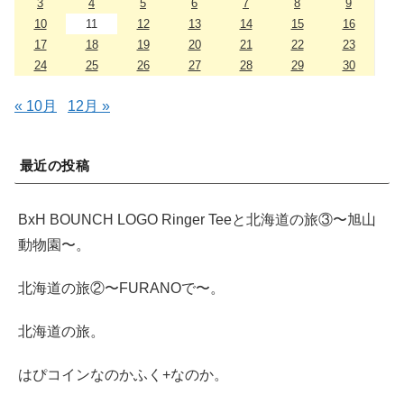
3
4
5
6
7
8
9
10
11
12
13
14
15
16
17
18
19
20
21
22
23
24
25
26
27
28
29
30
« 10月
12月 »
最近の投稿
BxH BOUNCH LOGO Ringer Teeと北海道の旅③〜旭山
動物園〜。
北海道の旅②〜FURANOで〜。
北海道の旅。
はぴコインなのかふく+なのか。