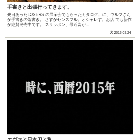
手書きと出張行ってきます。
先日あったLOSERS の展示会でもらったカタログ。に、ウルフさん
が手書きの落書き。 さすがセンスフル。オシャレす。お店 でも新作
が絶賛発売中です。 スリッポン、最近皆が...
2015.03.24
エヴァと日本刀と私。