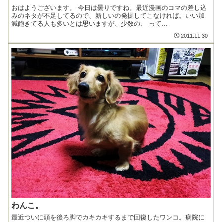
おはようございます。 今日は曇りですね。最近漫画のコマの差し込
みのネタが不足してるので、新しいの発掘してこなければ。いい加
減飽きてる人も多いとは思いますが、少数の、 って...
2011.11.30
わんこ。
最近ついに頭を後ろ脚でカキカキするまで回復したワンコ。病院に