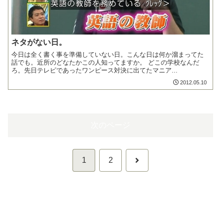
ネタがない日。
今日は全く書く事を準備していない日。こんな日は何か溜まってた
話でも。近所のどなたかこの人知ってますか。 どこの学校なんだ
ろ。先日テレビであったワンピース対決に出てたマニア...
2012.05.10
次のページ
次
1
2
へ