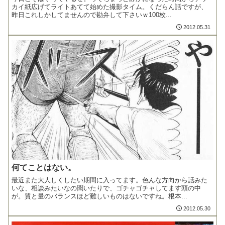
カイ紙広げてライトあてて始めた撮影タイム。くだらん話ですが、
昨日これしかしてませんので勘弁して下さいｗ100枚...
2012.05.31
何てことはない。
最近また大人しくしたい期間に入ってます。色んな方向から話みた
いな、相談みたいなの聞いたりで、ゴチャゴチャしてます頭の中
が。質と量のバランスほど難しいものはないですね。根本...
2012.05.30