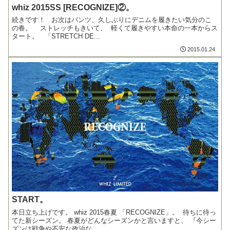
whiz 2015SS [RECOGNIZE]②。
続きです！ お次はパンツ、久しぶりにデニムを履きたい気分のこ
の春。 ストレッチもきいて、 軽くて履きやすい本命の一本からス
タート。 「STRETCH DE...
2015.01.24
START。
本日立ち上げです。 whiz 2015春夏 「RECOGNIZE」。 待ちに待っ
てた新シーズン。 春夏がどんなシーズンかと言いますと、 『今シー
ズンは戦争や不安な政治な...