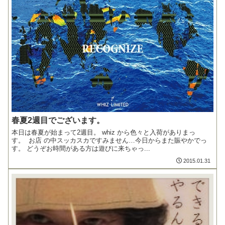
春夏2週目でございます。
本日は春夏が始まって2週目。 whiz から色々と入荷がありまっ
す。 お店 の中スッカスカですみません…今日からまた賑やかでっ
す。 どうぞお時間がある方は遊びに来ちゃっ...
2015.01.31