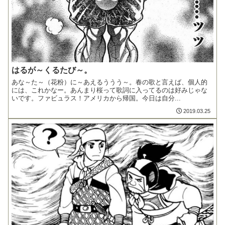
はるが～くるたび～。
あな～た～（花粉）に～あえるううう～。春の歌と言えば、個人的
には、これかなー。あんまり桜って歌詞に入ってるのは好みじゃな
いです。ファビュラス！アメリカから帰国。今日は自分...
2019.03.25