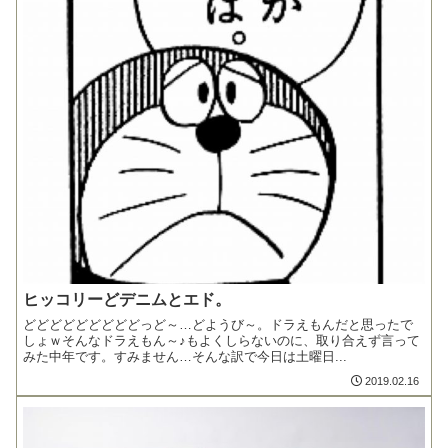
ヒッコリーどデニムとエド。
どどどどどどどどどっど～…どようび～。ドラえもんだと思ったで
しょｗそんなドラえもん～♪もよくしらないのに、取り合えず言って
みた中年です。すみません…そんな訳で今日は土曜日...
2019.02.16