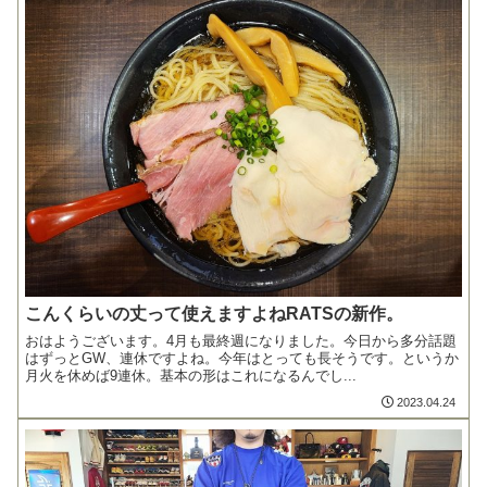
こんくらいの丈って使えますよねRATSの新作。
おはようございます。4月も最終週になりました。今日から多分話題
はずっとGW、連休ですよね。今年はとっても長そうです。というか
月火を休めば9連休。基本の形はこれになるんでし...
2023.04.24