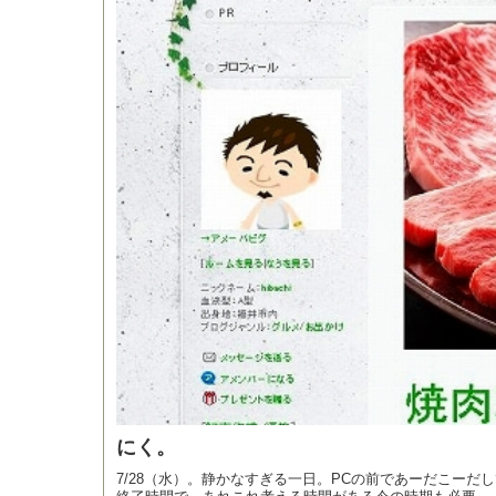
にく。
7/28（水）。静かなすぎる一日。PCの前であーだこー