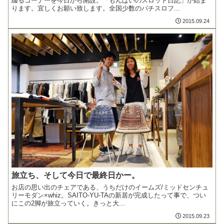
綴るコーナーを今日から開設。「もんぱいのスロット日記」が始ま
ります。宜しくお願い致します。全国少数のパチスロフ...
2015.09.24
旅立ち、そして今日で最終日かー。
お店の思い出のチェアである、うちだけのイームズ/ミッドセンチュ
リーモダン×whiz。SAITO-YU-TAの新居が完成したって事で、つい
にこの2脚が旅立っていく。きっと大...
2015.09.23