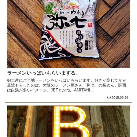
ラーメンいっぱいもらいまする。
御土産にご当地ラーメンをいっぱいもらいます。好きが高じてかｗ
最近もらったのは、大阪のラーメン屋さん「弥七」の袋めん。関西
は白湯が多いイメージ。JETとかね。AMITANI...
2015.09.29