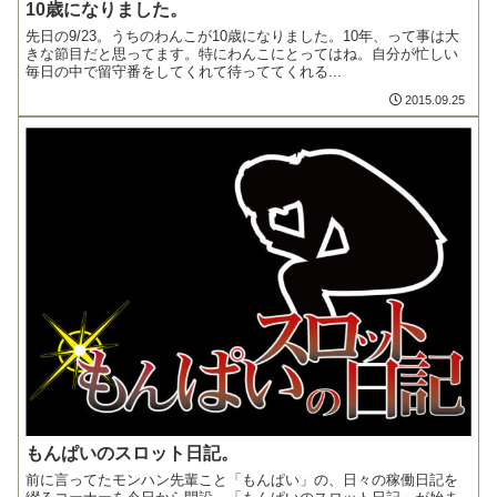
10歳になりました。
先日の9/23。うちのわんこが10歳になりました。10年、って事は大
きな節目だと思ってます。特にわんこにとってはね。自分が忙しい
毎日の中で留守番をしてくれて待っててくれる...
2015.09.25
もんぱいのスロット日記。
前に言ってたモンハン先輩こと「もんぱい」の、日々の稼働日記を