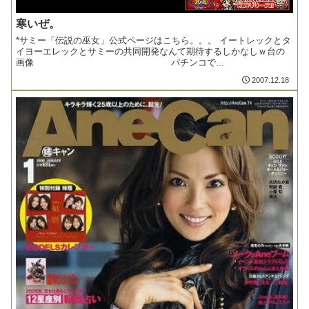
寒いぜ。
*サミー「伝説の巫女」公式ページはこちら。。。 イートレックとタ
イヨーエレックとサミーの共同開発なんて期待するしかなしｗ台の
画像 パチンコで...
2007.12.18