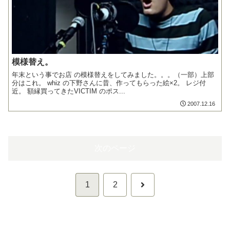
模様替え。
年末という事でお店 の模様替えをしてみました。。。（一部）上部
分はこれ。 whiz の下野さんに昔、作ってもらった絵×2。 レジ付
近。 額縁買ってきたVICTIM のポス...
2007.12.16
次のページ
次
1
2
へ