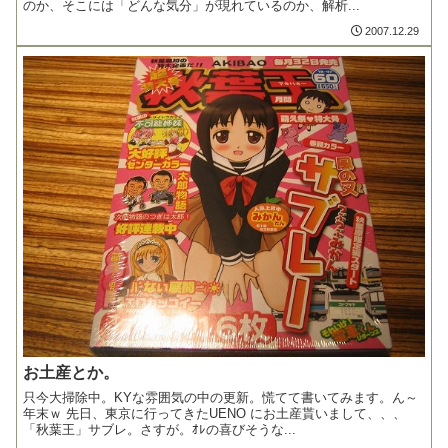
のか、そこには「どんな気分」が現れているのか、解析...
2007.12.29
お土産とか。
只今大掃除中。KYな雰囲気の中の更新。慌てて書いてみます。ん～
年末ｗ 先日、東京に行ってきたUENO にお土産貰いまして、、、
「秋葉王」サブレ。さすが。ｵﾚの喜びそうな...