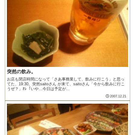
突然の飲み。
お店も閉店時間になって「さあ事務業して、飲みに行こう」と思っ
てた、19:30。突然saitoさん が来て、saitoさん「今から飲みに行こ
うぜ？」ｵﾚ「いや…今日は予定が...
2007.12.21