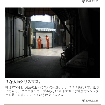
2007.12.28
？な人inクリスマス。
時は12/25日。お店の近くに２人の人影。。。 ？？？あれ？で、近づ
いてみる。 ？？？何？カップルらしいｗ トナカイが近所でシャッタ
ーを見てます。。。っていうかクリスマス...
2007.12.27