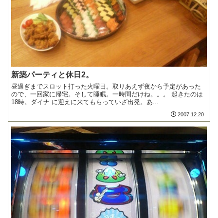
新築パーティと休日2。
昼過ぎまでスロット打った火曜日。取りあえず夜から予定があった
ので、一回家に帰宅。そして睡眠。一時間だけね。。。 起きたのは
18時。ダイナ に迎えに来てもらっていざ出発。あ...
2007.12.20