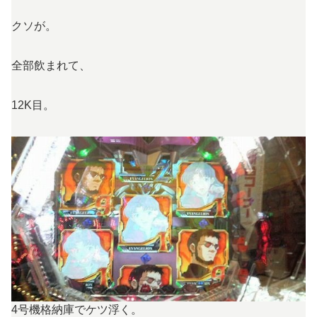
クソが。
全部飲まれて、
12K目。
4号機格納庫でケツ浮く。