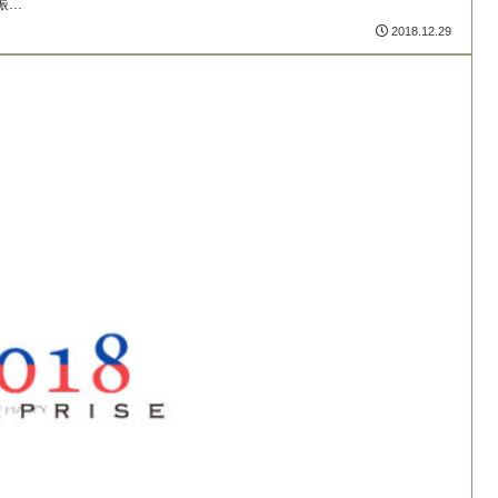
..
2018.12.29