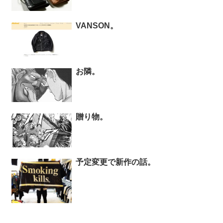
VANSON。
お隣。
贈り物。
予定変更で新作の話。