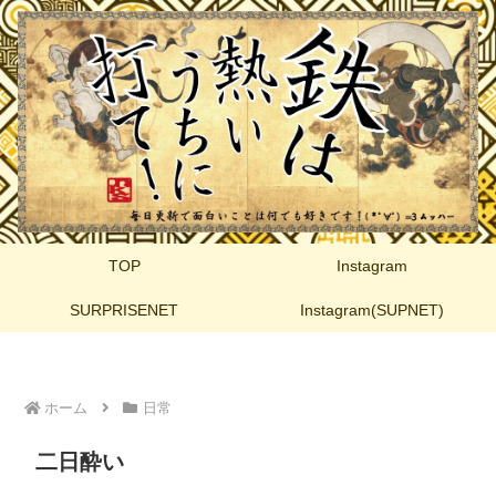
TOP
Instagram
SURPRISENET
Instagram(SUPNET)
ホーム
日常
二日酔い