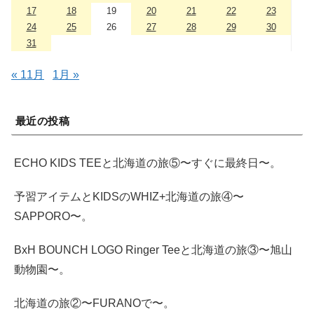
17
18
19
20
21
22
23
24
25
26
27
28
29
30
31
« 11月
1月 »
最近の投稿
ECHO KIDS TEEと北海道の旅⑤〜すぐに最終日〜。
予習アイテムとKIDSのWHIZ+北海道の旅④〜
SAPPORO〜。
BxH BOUNCH LOGO Ringer Teeと北海道の旅③〜旭山
動物園〜。
北海道の旅②〜FURANOで〜。