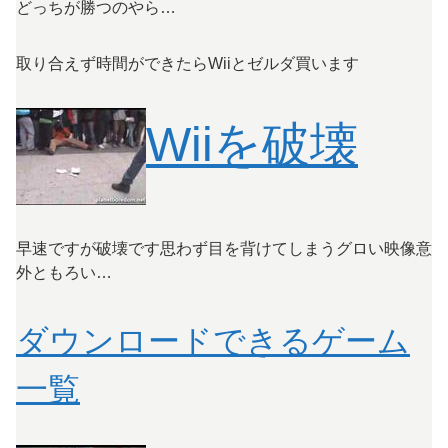
どっちが勝つのやら…
取り合えず時間ができたらWiiとゼルダ買います
Wiiを破壊
早速ですが破壊です
思わず目を背けてしまうグロい映像
意
外ともろい…
ダウンロードできるゲーム
一覧