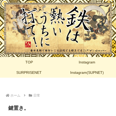
TOP
Instagram
SURPRISENET
Instagram(SUPNET)
ホーム
日常
鍵置き。