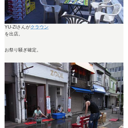
YU-ZIさんが
クラウン
を出店。
お祭り騒ぎ確定。