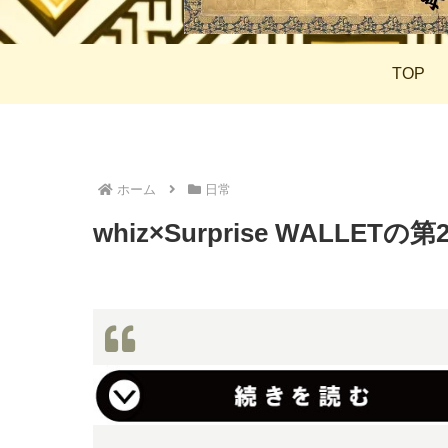
TOP
ホーム
日常
whiz×Surprise WALLET