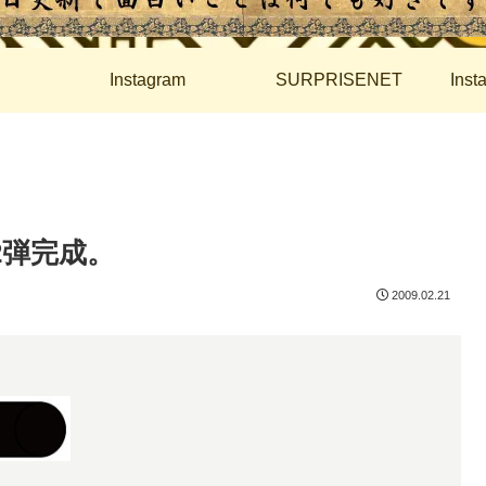
Instagram
SURPRISENET
Ins
の第2弾完成。
2009.02.21