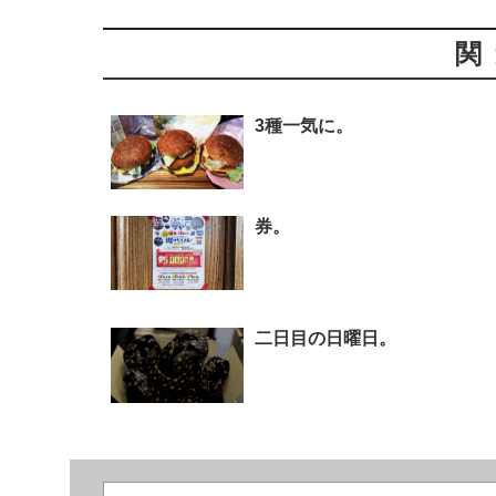
関
3種一気に。
券。
二日目の日曜日。