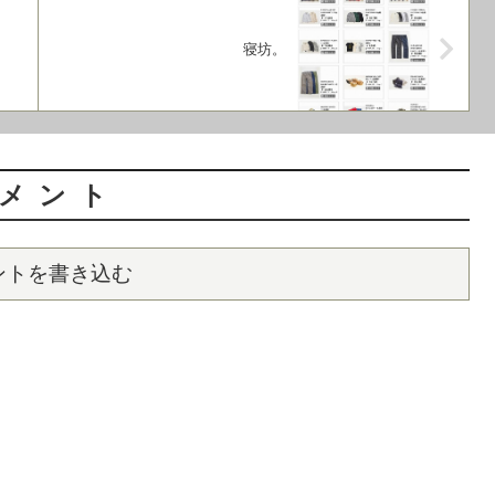
寝坊。
メント
ントを書き込む