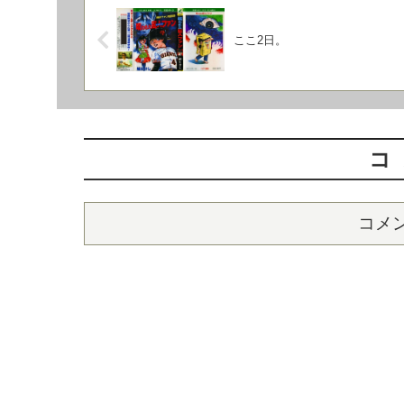
ここ2日。
コ
コメ