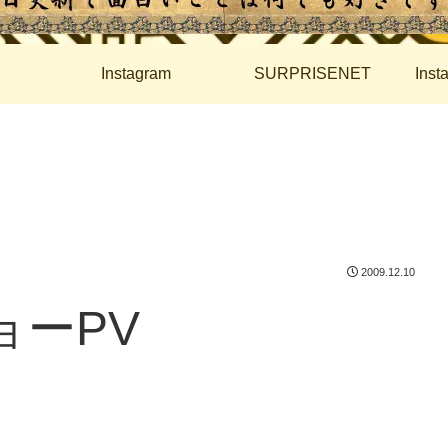
Instagram
SURPRISENET
Ins
2009.12.10
ョーPV