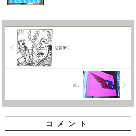
悲報伝2。
絵。
コメント