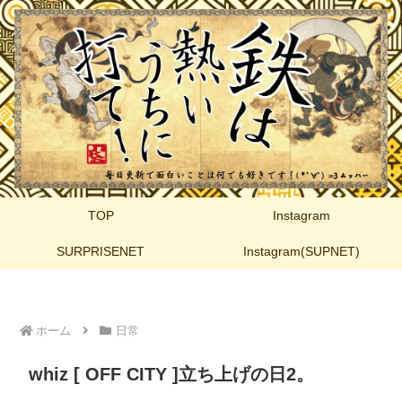
TOP
Instagram
SURPRISENET
Instagram(SUPNET)
ホーム
日常
whiz [ OFF CITY ]立ち上げの日2。