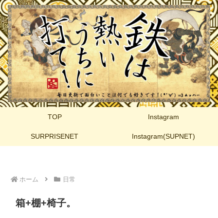
TOP
Instagram
SURPRISENET
Instagram(SUPNET)
ホーム
日常
箱+棚+椅子。