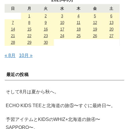
日
月
火
水
木
金
土
1
2
3
4
5
6
7
8
9
10
11
12
13
14
15
16
17
18
19
20
21
22
23
24
25
26
27
28
29
30
« 8月
10月 »
最近の投稿
そして8月は夏から秋へ。
ECHO KIDS TEEと北海道の旅⑤〜すぐに最終日〜。
予習アイテムとKIDSのWHIZ+北海道の旅④〜
SAPPORO〜。