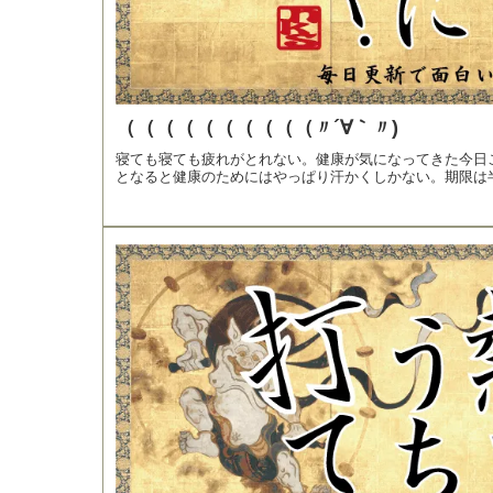
（（（（（（（（（（〃´∀｀〃)
寝ても寝ても疲れがとれない。健康が気になってきた今日
となると健康のためにはやっぱり汗かくしかない。期限は半.