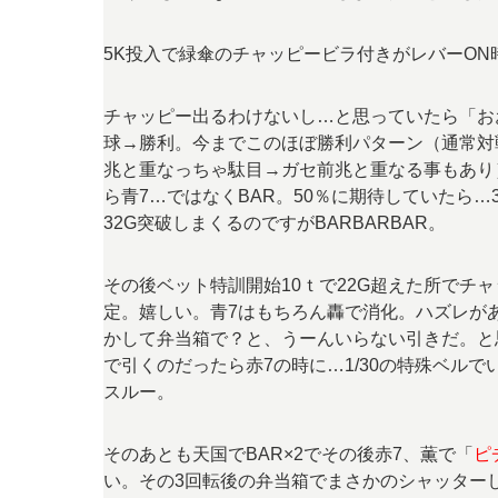
5K投入で緑傘のチャッピービラ付きがレバーON
チャッピー出るわけないし…と思っていたら「お
球→勝利。今までこのほぼ勝利パターン（通常対
兆と重なっちゃ駄目→ガセ前兆と重なる事もあり
ら青7…ではなくBAR。50％に期待していたら…3
32G突破しまくるのですがBARBARBAR。
その後ベット特訓開始10ｔで22G超えた所でチ
定。嬉しい。青7はもちろん轟で消化。ハズレが
かして弁当箱で？と、うーんいらない引きだ。と思っ
で引くのだったら赤7の時に…1/30の特殊ベル
スルー。
そのあとも天国でBAR×2でその後赤7、薫で「
ピ
い。その3回転後の弁当箱でまさかのシャッター