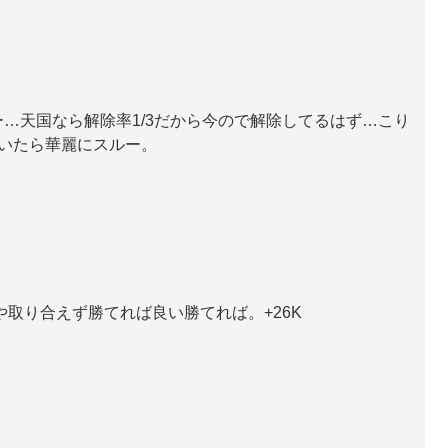
。
ー…天国なら解除率1/3だから今ので解除してるはず…こり
いたら華麗にスルー。
や取り合えず勝てれば良い勝てれば。+26K