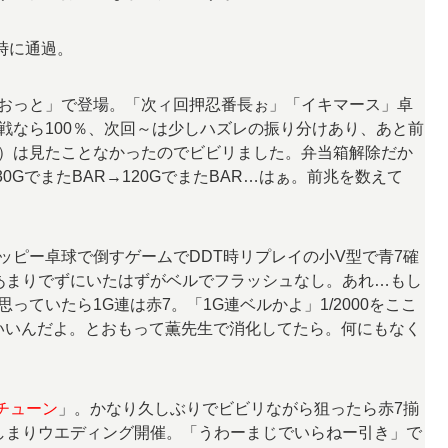
時に通過。
おっと」で登場。「次ィ回押忍番長ぉ」「イキマース」卓
戦なら100％、次回～は少しハズレの振り分けあり、あと前
）は見たことなかったのでビビリました。弁当箱解除だか
0GでまたBAR→120GでまたBAR…はぁ。前兆を数えて
ャッピー卓球で倒すゲームでDDT時リプレイの小V型で青7確
あまりでずにいたはずがベルでフラッシュなし。あれ…もし
ていたら1G連は赤7。「1G連ベルかよ」1/2000をここ
でいいんだよ。とおもって薫先生で消化してたら。何にもなく
チューン
」。かなり久しぶりでビビリながら狙ったら赤7揃
しまりウエディング開催。「うわーまじでいらねー引き」で