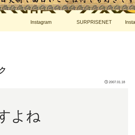
Instagram
SURPRISENET
Ins
ク
2007.01.18
すよね