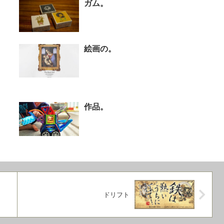
ガム。
絵画の。
作品。
ドリフト