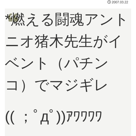
2007.03.22
*燃える闘魂アント
ニオ猪木先生がイ
ベント（パチン
コ）でマジギレ
(( ；ﾟдﾟ))ｱﾜﾜﾜﾜ