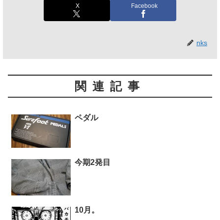
X
Facebook
nks
関連記事
ペダル
今期2発目
10月。