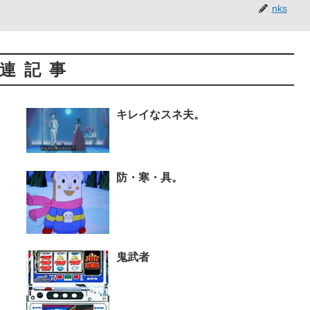
nks
連記事
キレイなスネ夫。
防・寒・具。
鬼武者