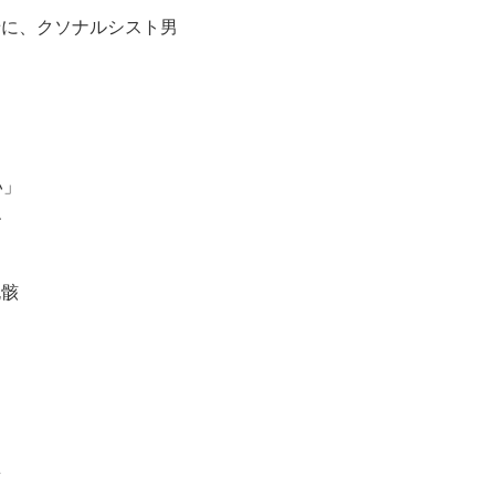
せに、クソナルシスト男
い」
ね
死骸
前