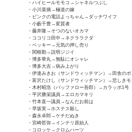
・ハイヒールモモコ→シャネルつぶし
・小川菜摘→極道の嫁
・ピンクの電話よっちゃん→ダッチワイフ
・小藪千豊→変質者
・藤井隆→そつのないオカマ
・ココリコ田中→ネクララクダ
・ベッキー→元気の押し売り
・関根勤→説明ジジイ
・博多華丸→無駄にオシャレ
・博多大吉→病み上がり
・伊達みきお（サンドウィッチマン）→田舎のポ
・富沢たけし（サンドウィッチマン）→悲しきモ
・木村昭浩（バッファロー吾郎）→カラッポ1号
・平沢勝栄議員→エロカマキリ
・竹本直一議員→なんだお前は
・早坂実→ホステス殺し
・森永卓郎→ケチだぬき
・宮崎哲弥→インテリ原始人
・コロッケ→クロムハーツ