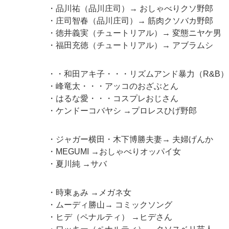
・品川祐（品川庄司）→ おしゃべりクソ野郎
・庄司智春（品川庄司）→ 筋肉クソバカ野郎
・徳井義実（チュートリアル）→ 変態ニヤケ男
・福田充徳（チュートリアル）→ アブラムシ
・・和田アキ子・・・リズムアンド暴力（R&B）
・峰竜太・・・アッコのおざぶとん
・はるな愛・・・コスプレおじさん
・ケンドーコバヤシ →プロレスひげ野郎
・ジャガー横田・木下博勝夫妻→ 夫婦げんか
・MEGUMI →おしゃべりオッパイ女
・夏川純 →サバ
・時東ぁみ →メガネ女
・ムーディ勝山→ コミックソング
・ヒデ（ペナルティ） →ヒデさん