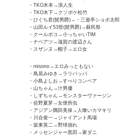
・TKO木本→浪人生
・TKO木下→クソボケ松竹
・ひぐち君(髭男爵)→・三遊亭ショボ太郎
・山田ルイ53世(髭男爵)→蘇民祭
・クールポコ→小っちゃいTIM
・ナベアツ→滋賀の渡辺さん
・スザンヌ→帽子→エロ女
・misono→エロみっともない
・鳥居みゆき→ラリパッパ
・小島よしお→すべりコンベア
・山ちゃん→汁男優
・しずちゃん→モンスターヴァージン
・佐野夏芽→女便所虫
・アジアン隅田美保→人喰いカマキリ
・川合俊一→ジャイアント馬場
・坂東英二→野球崩れ
・メッセンジャー黒田→家ダニ