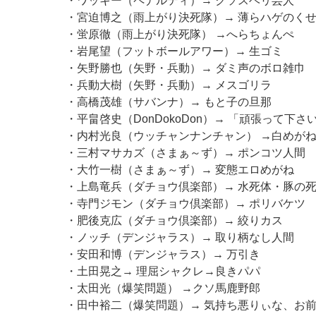
・ワッキー（ペナルティ）→ クソスベリ芸人
・宮迫博之（雨上がり決死隊）→ 薄らハゲのく
・蛍原徹（雨上がり決死隊） →へらちょんぺ
・岩尾望（フットボールアワー）→ 生ゴミ
・矢野勝也（矢野・兵動）→ ダミ声のボロ雑巾
・兵動大樹（矢野・兵動）→ メスゴリラ
・高橋茂雄（サバンナ）→ もと子の旦那
・平畠啓史（DonDokoDon）→ 「頑張って下さ
・内村光良（ウッチャンナンチャン） →白めが
・三村マサカズ（さまぁ～ず）→ ポンコツ人間
・大竹一樹（さまぁ～ず）→ 変態エロめがね
・上島竜兵（ダチョウ倶楽部）→ 水死体・豚の
・寺門ジモン（ダチョウ倶楽部）→ ポリバケツ
・肥後克広（ダチョウ倶楽部）→ 絞りカス
・ノッチ（デンジャラス）→ 取り柄なし人間
・安田和博（デンジャラス）→ 万引き
・土田晃之→ 理屈シャクレ→良きパパ
・太田光（爆笑問題） →クソ馬鹿野郎
・田中裕二（爆笑問題）→ 気持ち悪りぃな、お