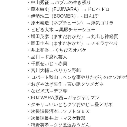
・中山秀征 →バブルの生き残り
・藤本敏史（FUJIWARA） →ドロヘドロ
・伊勢浩二（BOOMER）→ 田んぼ
・原田泰造（ネプチューン） →浮気ゴリラ
・ビビる大木 →黒豚チャーシュー
・増田英彦（ますだおかだ） →丸出し神経質
・岡田圭右（ますだおかだ）→ チャラすべり
・井上和香 →くちびるオバケ
・品川→ド腐れ芸人
・千原せいじ・赤貝
・宮川大輔→ペリカン野郎
・ロバート秋山→ヘンな事やりたがりのクソボケ
・おぎやはぎ矢作→言い訳クソメガネ
・なだぎ武→デブ専
・FUJIWARA原西→ギャグヤリマン
・タモリ→いいともクソおやじ→昼メガネ
・次長課長河本→ソフトＳＥＸ
・次長課長井上→マヌケ野郎
・狩野英孝→クソ煮込みうどん