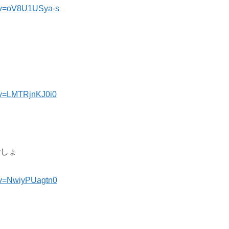
h?v=oV8U1USya-s
?v=LMTRjnKJ0i0
しょ
?v=NwiyPUagtn0