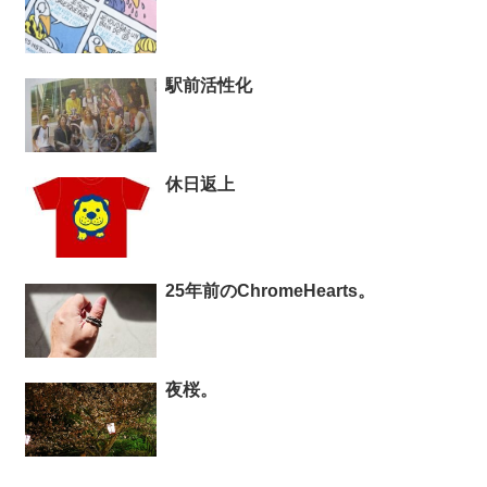
駅前活性化
休日返上
25年前のChromeHearts。
夜桜。