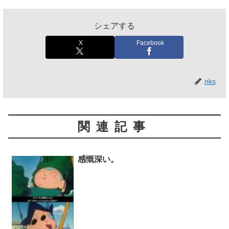
シェアする
X
Facebook
nks
関連記事
感慨深い。