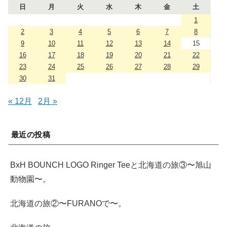
日
月
火
水
木
金
土
1
2
3
4
5
6
7
8
9
10
11
12
13
14
15
16
17
18
19
20
21
22
23
24
25
26
27
28
29
30
31
« 12月
2月 »
最近の投稿
BxH BOUNCH LOGO Ringer Teeと北海道の旅③〜旭山
動物園〜。
北海道の旅②〜FURANOで〜。