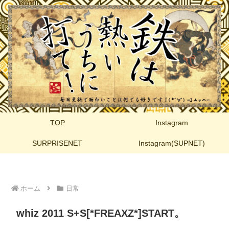
TOP
Instagram
SURPRISENET
Instagram(SUPNET)
ホーム
日常
whiz 2011 S+S[*FREAXZ*]START。