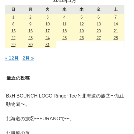
2012年1月
日
月
火
水
木
金
土
1
2
3
4
5
6
7
8
9
10
11
12
13
14
15
16
17
18
19
20
21
22
23
24
25
26
27
28
29
30
31
« 12月
2月 »
最近の投稿
BxH BOUNCH LOGO Ringer Teeと北海道の旅③〜旭山
動物園〜。
北海道の旅②〜FURANOで〜。
北海道の旅。