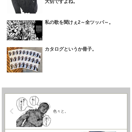
大切ですよね。
私の歌を聞けぇ2～全ツッパ～。
カタログというか冊子。
色々と。