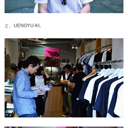
と、UENOYU-KI。