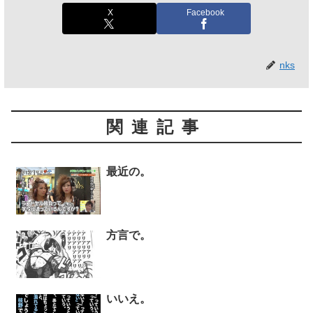
X
Facebook
nks
関連記事
最近の。
方言で。
いいえ。