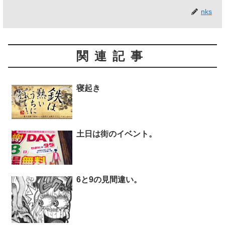
nks
関連記事
寝起き
土日は街のイベント。
6と9の見間違い。