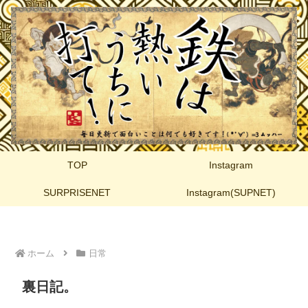
TOP
Instagram
SURPRISENET
Instagram(SUPNET)
ホーム
日常
裏日記。