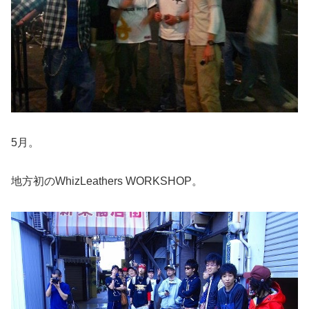
5月。
地方初のWhizLeathers WORKSHOP。