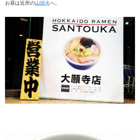
お昼は近所の
山頭火
へ。