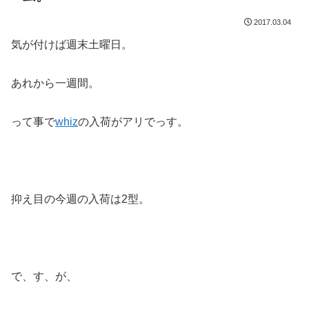
2017.03.04
気が付けば週末土曜日。
あれから一週間。
って事で
whiz
の入荷がアリでっす。
抑え目の今週の入荷は2型。
で、す、が、