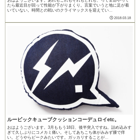
おはようございます。あれもこれもそれもどれも、って全部やって
たら最近目が回って性能が下がりまくり。言葉でいうと地に足が着
いていない。時間との戦いのクライマックスを迎えてい...
2018.03.18
ルービックキューブクッションコーデュロイetc。
おはようございます。3月ももう18日、後半突入ですね。詰め込みす
ぎて久しぶりにコメカミ痛い。そしてあちこち体がみみず腫で痒
い。どうやらピークみたいです。ガッカリすることが...