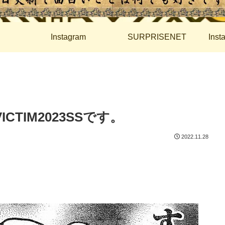
Instagram
SURPRISENET
Ins
TIM2023SSです。
2022.11.28