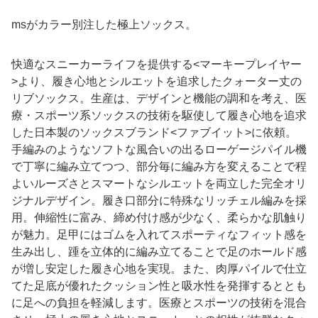
msがカラー別注した極上ソックス。
快適なスニーカーライフを提供する<マーキープレイヤー
>より、履き心地とシルエットを追求したクォーター丈の
リブソックス。生産は、デザインと機能の調和を考え、医
療・スポーツ系ソックスの技術を駆使して履き心地を追求
した日本製のソックスブランド<ファブイット>に依頼。
手編みのようなソフトな風合いの出るローゲージパイル機
で丁寧に編み立てつつ、部分毎に編み方を変えることで程
よいルーズさとスマートなシルエットを両立した完全オリ
ジナルデザイン。履き口部分に特殊なリッチェル編みを採
用。伸縮性に富み、締め付け感が少なく、柔らかな肌触り
が魅力。足甲にはゴムを入れてスポーティなフィット感を
生み出し、踵を立体的に編み立てることで足のホールド感
が増し安定した履き心地を実現。また、肉厚パイルで仕立
てた足底が優れたクッション性と吸水性を発揮するととも
に足への負担を軽減します。医療とスポーツの技術を混合