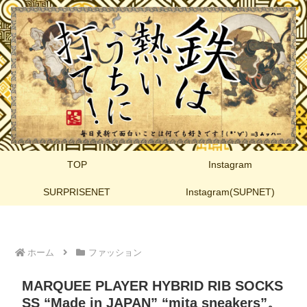
TOP
Instagram
SURPRISENET
Instagram(SUPNET)
ホーム
ファッション
MARQUEE PLAYER HYBRID RIB SOCKS
SS “Made in JAPAN” “mita sneakers”。