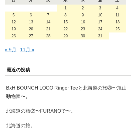
日
月
火
水
木
金
土
1
2
3
4
5
6
7
8
9
10
11
12
13
14
15
16
17
18
19
20
21
22
23
24
25
26
27
28
29
30
31
« 9月
11月 »
最近の投稿
BxH BOUNCH LOGO Ringer Teeと北海道の旅③〜旭山
動物園〜。
北海道の旅②〜FURANOで〜。
北海道の旅。