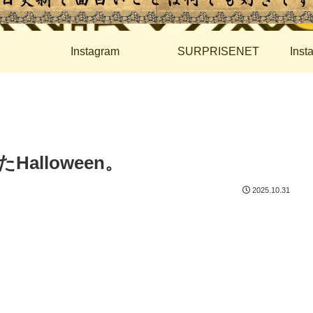
Instagram
SURPRISENET
Ins
alloween。
2025.10.31