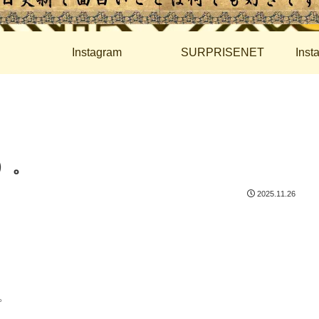
Instagram
SURPRISENET
Ins
）。
2025.11.26
。