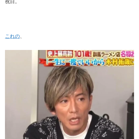
祝日。
これの
、