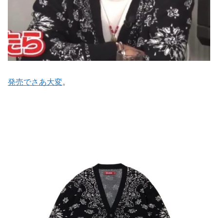
発売でさあ大変
。