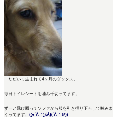
ただいま生まれて4ヶ月のダックス。
毎日トイレシートを噛み千切ってます。
ずーと飛び回ってソファから服を引き摺り下ろして噛みま
くってます。
((●´Å｀))从((´Å｀＠))